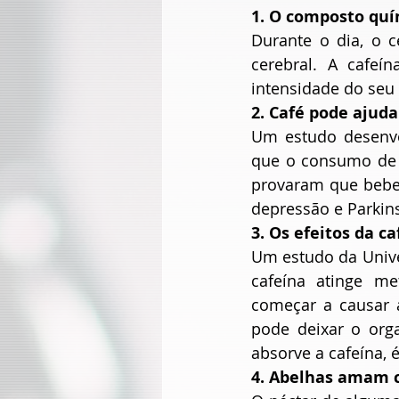
1. O composto quí
Durante o dia, o c
cerebral. A cafeí
intensidade do seu
2. Café pode ajud
Um estudo desenvo
que o consumo de c
provaram que beber
depressão e Parkin
3. Os efeitos da c
Um estudo da Unive
cafeína atinge me
começar a causar 
pode deixar o org
absorve a cafeína, é
4. Abelhas amam 