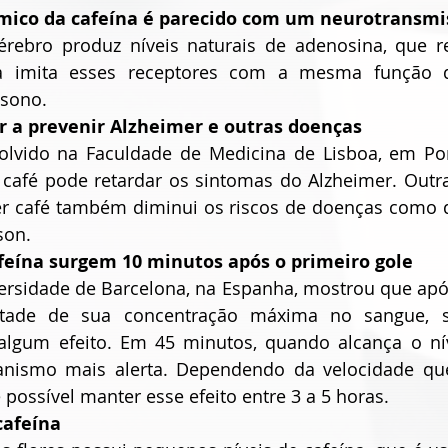
mico da cafeína é parecido com um neurotransmi
érebro produz níveis naturais de adenosina, que re
na imita esses receptores com a mesma função d
 sono.
ar a prevenir Alzheimer e outras doenças
lvido na Faculdade de Medicina de Lisboa, em Port
afé pode retardar os sintomas do Alzheimer. Outras
 café também diminui os riscos de doenças como dia
son.
afeína surgem 10 minutos após o primeiro gole
rsidade de Barcelona, na Espanha, mostrou que após
tade de sua concentração máxima no sangue, suf
algum efeito. Em 45 minutos, quando alcança o nív
anismo mais alerta. Dependendo da velocidade qu
 possível manter esse efeito entre 3 a 5 horas.
cafeína