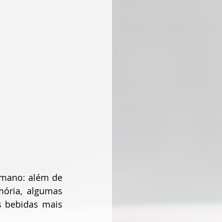
mano: além de 
ória, algumas 
 bebidas mais 