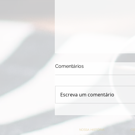
Comentários
Escreva um comentário
Paulão 55 anos de Icatril
NOSSA HISTÓRIA
CO