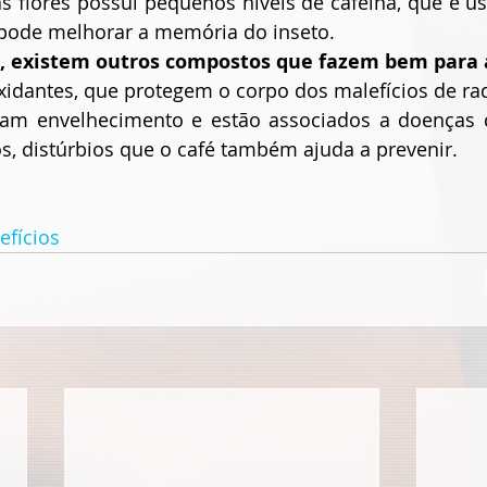
 flores possui pequenos níveis de cafeína, que é usa
pode melhorar a memória do inseto.
a, existem outros compostos que fazem bem para 
xidantes, que protegem o corpo dos malefícios de radic
usam envelhecimento e estão associados a doenças 
s, distúrbios que o café também ajuda a prevenir.
efícios