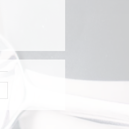
a Clube celebra 90 anos
sporte e lazer