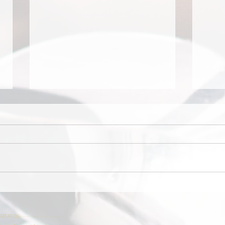
Café Cajubá é Top of Mind
Prai
desde a primeira edição
de e
NTATOS: