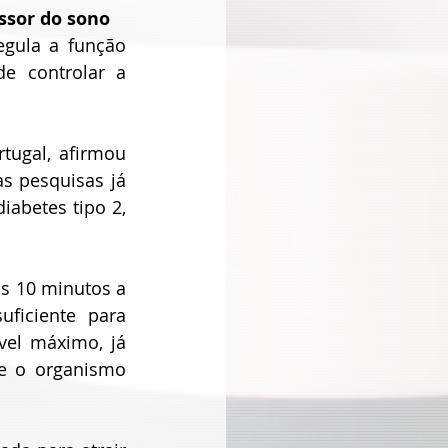
ssor do sono
gula a função 
e controlar a 
ugal, afirmou 
 pesquisas já 
betes tipo 2, 
 10 minutos a 
iciente para 
el máximo, já 
e o organismo 