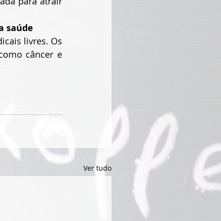
da para atrair 
a saúde
ais livres. Os 
como câncer e 
Ver tudo