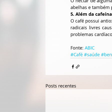
O néctar de algumas
abelhas e também 
5. Além da cafeín
O café possui antio
radicais livres ca
problemas cardíaco
Fonte: 
ABIC
#Café
#saúde
#ben
Posts recentes