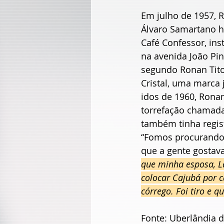
Em julho de 1957, Ro
Álvaro Samartano 
Café Confessor, in
na avenida João Pinh
segundo Ronan Tito
Cristal, uma marca 
idos de 1960, Rona
torrefação chamada
também tinha regis
“Fomos procurando
que a gente gostava
que minha esposa, Laí
colocar Cajubá por 
córrego. Foi tiro e q
Fonte: Uberlândia 