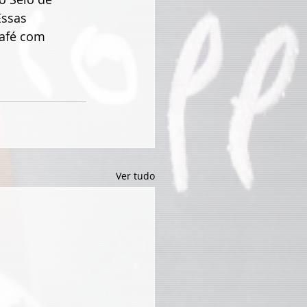
Essas 
afé com 
Ver tudo