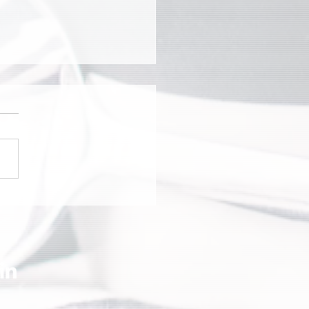
a Clube celebra 90 anos
sporte e lazer