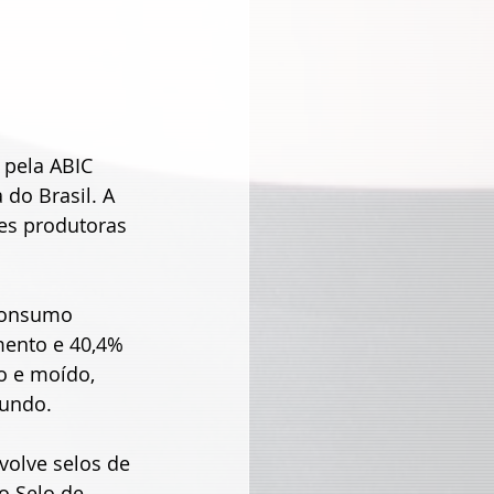
 pela ABIC 
do Brasil. A 
es produtoras 
consumo 
mento e 40,4% 
o e moído, 
mundo.
olve selos de 
o Selo de 