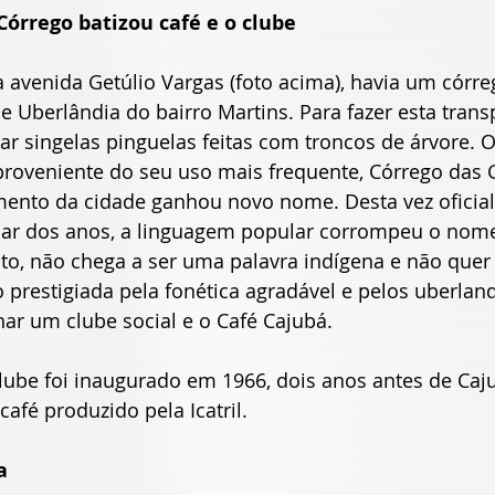
 Córrego batizou café e o clube
 a avenida Getúlio Vargas (foto acima), havia um córr
e Uberlândia do bairro Martins. Para fazer esta trans
ar singelas pinguelas feitas com troncos de árvore. O
roveniente do seu uso mais frequente, Córrego das G
mento da cidade ganhou novo nome. Desta vez oficial
sar dos anos, a linguagem popular corrompeu o nom
to, não chega a ser uma palavra indígena e não quer 
prestigiada pela fonética agradável e pelos uberlan
r um clube social e o Café Cajubá.
lube foi inaugurado em 1966, dois anos antes de Ca
afé produzido pela Icatril.
a