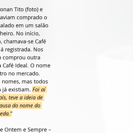
nan Tito (foto) e 
haviam comprado o 
stalado em um salão 
eiro. No início, 
, chamava-se Café 
já registrada. Nos 
n comprou outra 
 Café Ideal. O nome 
tro no mercado. 
 nomes, mas todos 
 já existiam. 
Foi aí 
s, teve a ideia de 
causa do nome do 
ueda.”
de Ontem e Sempre – 