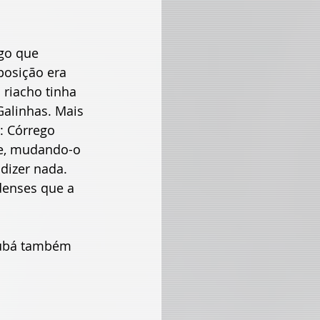
ego que 
posição era 
 riacho tinha 
alinhas. Mais 
: Córrego 
e, mudando-o 
dizer nada. 
denses que a 
jubá também 