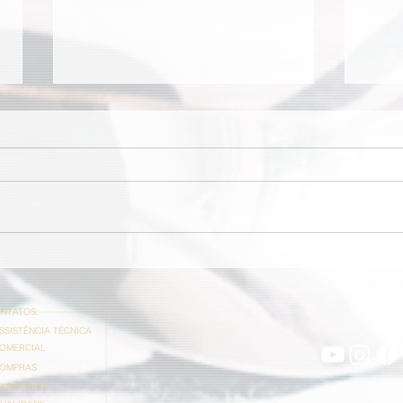
Café Cajubá é Top of Mind
Prai
desde a primeira edição
de e
NTATOS:
ASSISTÊNCIA TÉCNICA
COMERCIAL
COMPRAS
MARKETING