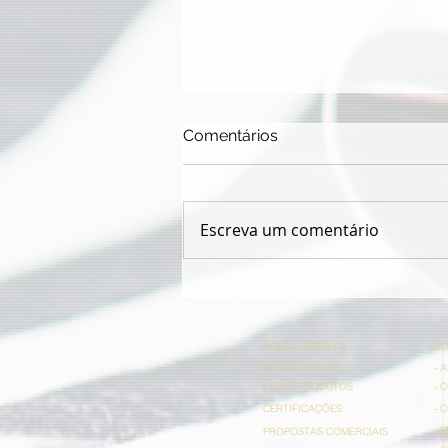
Comentários
Escreva um comentário
Paulão 55 anos de Icatril
NOSSA HISTÓRIA
CO
CLUBE DO CAFÉ
- 
LOJA / PRODUTOS
- 
CERTIFICAÇÕES
- 
- 
PROPOSTAS COMERCIAIS