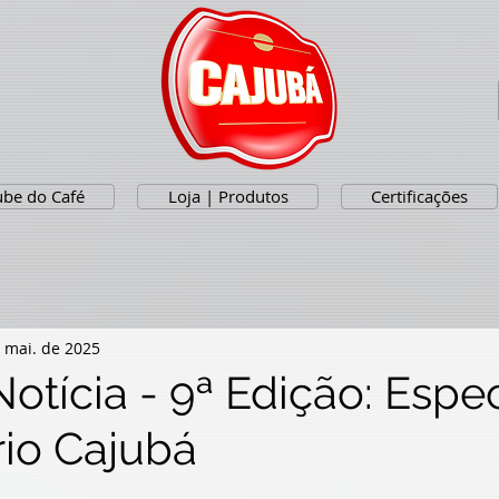
ube do Café
Loja | Produtos
Certificações
 mai. de 2025
otícia - 9ª Edição: Espec
rio Cajubá