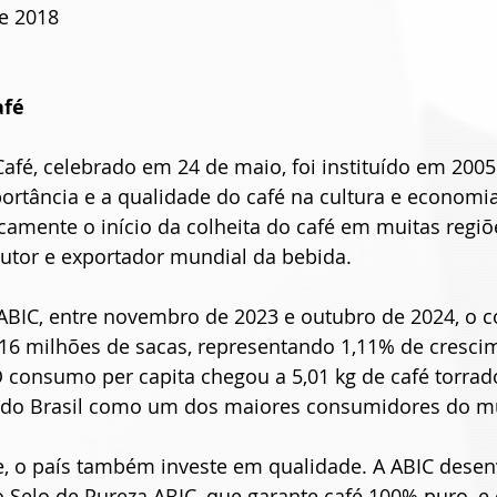
e 2018
afé
afé, celebrado em 24 de maio, foi instituído em 2005
ortância e a qualidade do café na cultura e economia 
camente o início da colheita do café em muitas regiõ
dutor e exportador mundial da bebida.
BIC, entre novembro de 2023 e outubro de 2024, o 
916 milhões de sacas, representando 1,11% de cresci
O consumo per capita chegou a 5,01 kg de café torrad
l do Brasil como um dos maiores consumidores do 
, o país também investe em qualidade. A ABIC desenv
o Selo de Pureza ABIC, que garante café 100% puro, e 