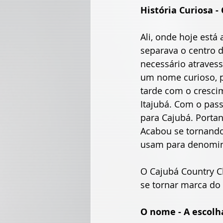
História Curiosa -
Ali, onde hoje está
separava o centro d
necessário atravess
um nome curioso, p
tarde com o cresci
Itajubá. Com o pas
para Cajubá. Portan
Acabou se tornando 
usam para denomina
O Cajubá Country C
se tornar marca do c
O nome - A escolh